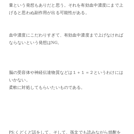
量という発想もありだと思う。それを有効血中濃度にまで上
げると思わぬ副作用が出る可能性がある。
血中濃度にこだわりすぎて、有効血中濃度まで上げなければ
ならないという発想はNG。
脳の受容体や神経伝達物質などは１＋１＝２というわけには
いかない。
柔軟に対処してもらいたいものである。
PS:くどくど話をして、そして、孫文でも読みながら焼酎を