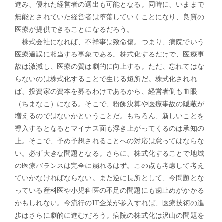
進み、優れた経営者の選出も可能となる。同時に、いままで
無能とされていた経営者は堕落していくことになり、良質の
医療が提供できることになるだろう。
株式会社になれば、不祥事は致命傷。つまり、病院でいう
医療過誤に相当する事象である。株式化するだけで、医療事
故は激減し、医療の質は劇的に向上する。ただ、忘れてはな
らないのは株式化することで生じる短所だ。株式化されれ
ば、投資家の資本を募るわけであるから、経営者側も血眼
（ちまなこ）になる。そこで、粉飾決算や医療事故の隠蔽が
増えるのではないかということだ。もちろん、新しいことを
導入するとなるとマイナス面も浮き上がってくるのは承知の
上。そこで、予め予想されることへの対応は怠ってはならな
い。必ず大きな問題となる。さらに、株式化することで地域
の医療バランスは完全に崩れるはず。この点も考慮して考え
ていかなければならない。また逆に長所として、今問題とな
っている産科医や小児科医の不足の問題にも歯止めがかかる
かもしれない。今流行のIT企業が参入すれば、医療技術の進
歩はさらに劇的に進むだろう。病院の株式化は沢山の問題を