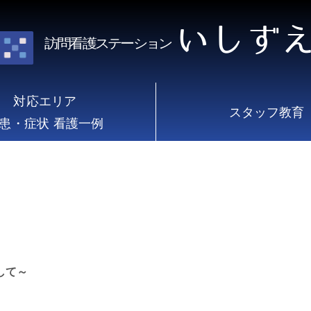
いしず
訪問看護ステーション
対応エリア
スタッフ教育
患・症状 看護一例
して～