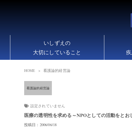
いしずえの
大切にしていること
疾
HOME
看護論的経営論
看護論的経営論
設定されていません
医療の透明性を求める～NPOとしての活動をとお
投稿日：2006/06/18