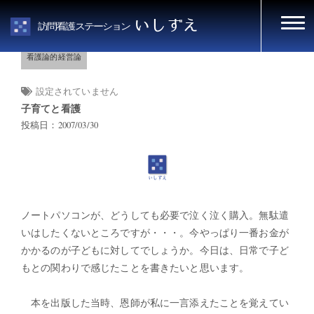
HOME
看護論的経営論
いしずえ
訪問看護ステーション
看護論的経営論
設定されていません
子育てと看護
投稿日：2007/03/30
ノートパソコンが、どうしても必要で泣く泣く購入。無駄遣
いはしたくないところですが・・・。今やっぱり一番お金が
かかるのが子どもに対してでしょうか。今日は、日常で子ど
もとの関わりで感じたことを書きたいと思います。
本を出版した当時、恩師が私に一言添えたことを覚えてい