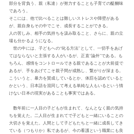
部分を背負う、親（私達）が努力することも子育ての醍醐味
であろう。
そこには、他で比べることは難しいストレスや障壁がある
が、親自身もその中でこそ、成長することができる。
人の苦しみ、相手の気持ちを汲み取ること、さらに、親の立
場も分かるようになる。
世の中には、子どもへの“叱る方法”として、一切手をあげ
てはならないと主張する人がいるが、正直“論外”である。も
ちろん、感情をコントロールできる親であることが大前提で
あるが、手をあげてこそ親子間が成熟し、繋がりが深まる。
こういうと、暴力を賛成しているとか、体罰を認めていると
かという、日本語を混同して考える単純な人もいるという情
けない日本の現実があることも事実ではある。
数年前に一人目の子どもが生まれて、なんとなく親の気持
ちを覚えた。二人目が生まれてで子どもと一緒にいることの
大切さを覚えた。人間として子どもたちと一緒に成長してき
ている（つもりか）私であるが、今の看護という職業にも良