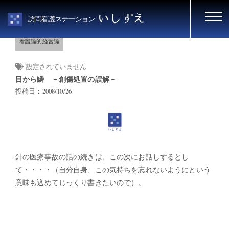
HOME
看護論的経営論
いしずえ
訪問看護ステーション
看護論的経営論
設定されていません
目から鱗 －創傷処置の誤解－
投稿日：2008/10/26
針の医療事故の話の続きは、この次にお話しするとし
て・・・・（自分自身、この気持ちを忘れないようにという
意味も込めてじっくり書きたいので）。