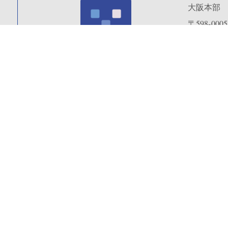
大阪本部
〒598-0005
大阪府泉佐
代表
072-
特定非営利活動法人
精神医療サポートセンター
サテライ
訪問看護ステーション
〒533-0023
いしずえ
大阪市東淀
イーズメデ
いしずえ
〒194-0013
東京都町田
ほそのビル