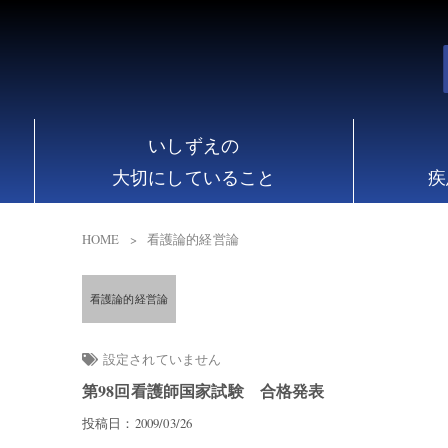
いしずえの
大切にしていること
疾
HOME
看護論的経営論
看護論的経営論
設定されていません
第98回看護師国家試験 合格発表
投稿日：2009/03/26