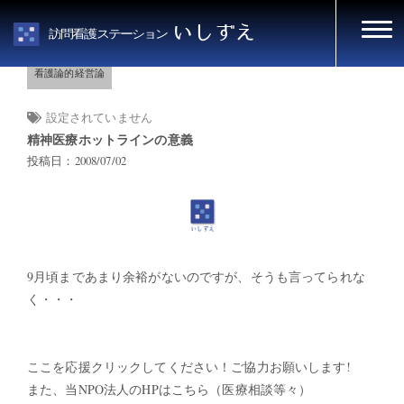
HOME
看護論的経営論
いしずえ
訪問看護ステーション
看護論的経営論
設定されていません
精神医療ホットラインの意義
投稿日：2008/07/02
9月頃まであまり余裕がないのですが、そうも言ってられな
く・・・
ここを応援クリックしてください！ご協力お願いします!
また、当NPO法人のHPはこちら（医療相談等々）