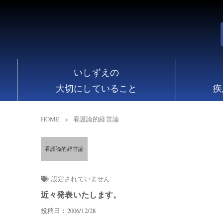
いしずえの
大切にしていること
疾
HOME
看護論的経営論
看護論的経営論
設定されていません
近々発表いたします。
投稿日：2006/12/28